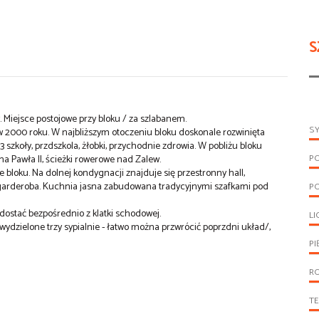
S
 Miejsce postojowe przy bloku / za szlabanem.
S
2000 roku. W najbliższym otoczeniu bloku doskonale rozwinięta
, 3 szkoły, przdszkola, żłobki, przychodnie zdrowia. W pobliżu bloku
P
na Pawła II, ścieżki rowerowe nad Zalew.
 bloku. Na dolnej kondygnacji znajduje się przestronny hall,
i garderoba. Kuchnia jasna zabudowana tradycyjnymi szafkami pod
P
dostać bezpośrednio z klatki schodowej.
LI
wydzielone trzy sypialnie - łatwo można przwrócić poprzdni układ/,
PI
R
T