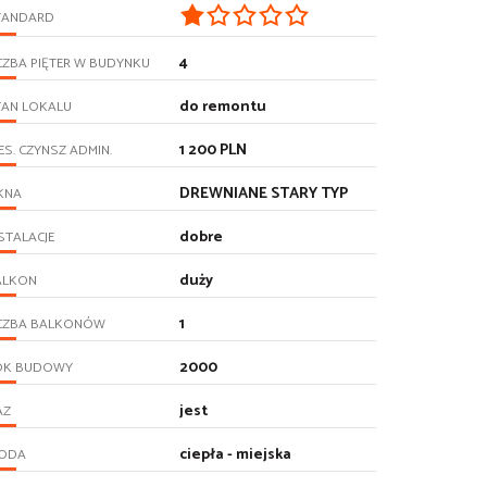
TANDARD
4
CZBA PIĘTER W BUDYNKU
do remontu
TAN LOKALU
1 200 PLN
ES. CZYNSZ ADMIN.
DREWNIANE STARY TYP
KNA
dobre
STALACJE
duży
ALKON
1
ICZBA BALKONÓW
2000
OK BUDOWY
jest
AZ
ciepła - miejska
ODA