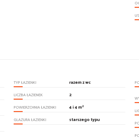
O
U
razem z wc
TYP ŁAZIENKI
PO
2
LICZBA ŁAZIENEK
WY
2
4 i 4 m
POWIERZCHNIA ŁAZIENKI
LI
starszego typu
GLAZURA ŁAZIENKI
P
P