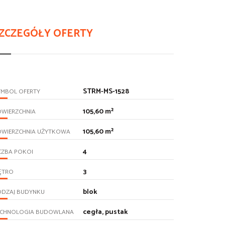
ZCZEGÓŁY OFERTY
STRM-MS-1528
YMBOL OFERTY
105,60 m²
OWIERZCHNIA
105,60 m²
OWIERZCHNIA UŻYTKOWA
4
CZBA POKOI
3
ĘTRO
blok
ODZAJ BUDYNKU
cegła, pustak
ECHNOLOGIA BUDOWLANA