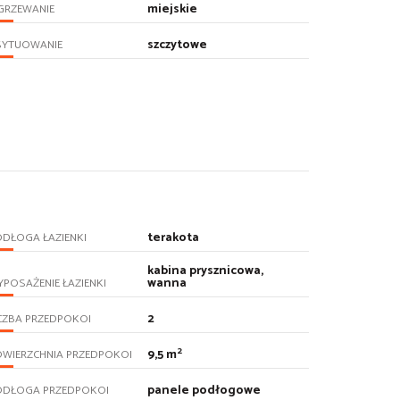
miejskie
GRZEWANIE
szczytowe
SYTUOWANIE
terakota
DŁOGA ŁAZIENKI
kabina prysznicowa,
wanna
POSAŻENIE ŁAZIENKI
2
CZBA PRZEDPOKOI
2
9,5 m
OWIERZCHNIA PRZEDPOKOI
panele podłogowe
ODŁOGA PRZEDPOKOI