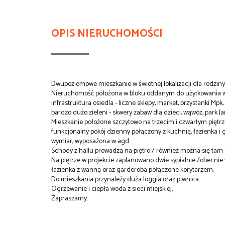
OPIS NIERUCHOMOŚCI
Dwupoziomowe mieszkanie w świetnej lokalizacji dla rodziny.
Nieruchomość położona w bloku oddanym do użytkowania w 
infrastruktura osiedla - liczne sklepy, market, przystanki Mpk
bardzo dużo zieleni - skwery zabaw dla dzieci, wąwóz, park Ja
Mieszkanie położone szczytowo na trzecim i czwartym piętrze
funkcjonalny pokój dzienny połączony z kuchnią, łazienka 
wymiar, wyposażona w agd.
Schody z hallu prowadzą na piętro / również można się tam 
Na piętrze w projekcie zaplanowano dwie sypialnie /obecnie 
łazienka z wanną oraz garderoba połączone korytarzem.
Do mieszkania przynależy duża loggia oraz piwnica.
Ogrzewanie i ciepła woda z sieci miejskiej.
Zapraszamy.