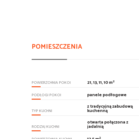
POMIESZCZENIA
2
21, 13, 11, 10 m
POWIERZCHNIA POKOI
panele podłogowe
PODŁOGI POKOI
z tradycyjną zabudową
kuchenną
TYP KUCHNI
otwarta połączona z
jadalnią
RODZAJ KUCHNI
2