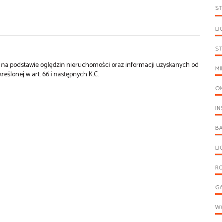
S
LI
S
st na podstawie oględzin nieruchomości oraz informacji uzyskanych od
MI
kreślonej w art. 66 i następnych K.C.
O
IN
B
L
R
G
W