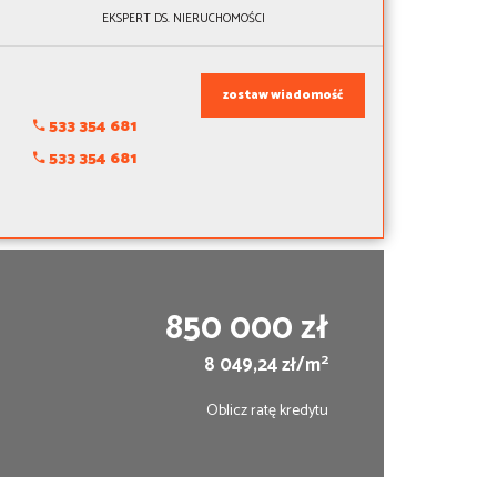
EKSPERT DS. NIERUCHOMOŚCI
zostaw wiadomość
533 354 681
533 354 681
850 000 zł
2
8 049,24 zł/m
Oblicz ratę kredytu