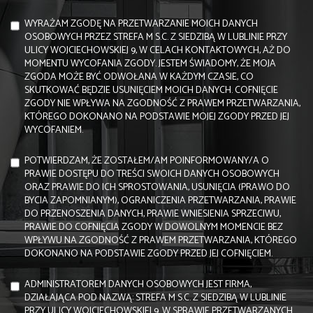
WYRAŻAM ZGODĘ NA PRZETWARZANIE MOICH DANYCH
OSOBOWYCH PRZEZ STREFA M S.C. Z SIEDZIBĄ W LUBLINIE PRZY
ULICY WOJCIECHOWSKIEJ 9, W CELACH KONTAKTOWYCH, AŻ DO
MOMENTU WYCOFANIA ZGODY. JESTEM ŚWIADOMY, ŻE MOJA
ZGODA MOŻE BYĆ ODWOŁANA W KAŻDYM CZASIE, CO
SKUTKOWAĆ BĘDZIE USUNIĘCIEM MOICH DANYCH. COFNIĘCIE
ZGODY NIE WPŁYWA NA ZGODNOŚĆ Z PRAWEM PRZETWARZANIA,
KTÓREGO DOKONANO NA PODSTAWIE MOJEJ ZGODY PRZED JEJ
WYCOFANIEM.
POTWIERDZAM, ŻE ZOSTAŁEM/AM POINFORMOWANY/A O
PRAWIE DOSTĘPU DO TREŚCI SWOICH DANYCH OSOBOWYCH
ORAZ PRAWIE DO ICH SPROSTOWANIA, USUNIĘCIA (PRAWO DO
BYCIA ZAPOMNIANYM), OGRANICZENIA PRZETWARZANIA, PRAWIE
DO PRZENOSZENIA DANYCH, PRAWIE WNIESIENIA SPRZECIWU,
PRAWIE DO COFNIĘCIA ZGODY W DOWOLNYM MOMENCIE BEZ
WPŁYWU NA ZGODNOŚĆ Z PRAWEM PRZETWARZANIA, KTÓREGO
DOKONANO NA PODSTAWIE ZGODY PRZED JEJ COFNIĘCIEM.
ADMINISTRATOREM DANYCH OSOBOWYCH JEST FIRMA,
DZIAŁAJĄCA POD NAZWĄ: STREFA M S.C. Z SIEDZIBĄ W LUBLINIE
PRZY ULICY WOJCIECHOWSKIEJ 9. W SPRAWIE PRZETWARZANYCH