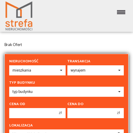
MIESZKANIA NA WYNAJEM
Brak Ofert
NIERUCHOMOŚĆ
TRANSAKCJA
TYP BUDYNKU
CENA OD
CENA DO
zł
zł
150 000 zł
150 000 zł
LOKALIZACJA
200 000 zł
200 000 zł