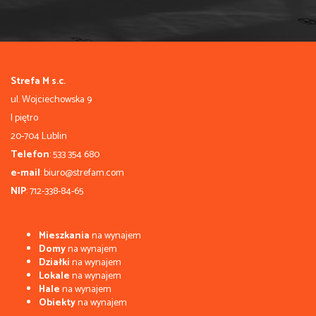
Strefa M s.c.
ul. Wojciechowska 9
I piętro
20-704 Lublin
Telefon
: 533 354 680
e-mail
: biuro@strefam.com
NIP
: 712-338-84-65
Mieszkania
na wynajem
Domy
na wynajem
Działki
na wynajem
Lokale
na wynajem
Hale
na wynajem
Obiekty
na wynajem