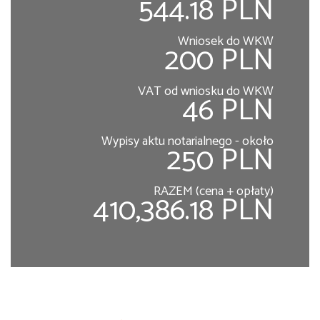
544.18 PLN
Wniosek do WKW
200 PLN
VAT od wniosku do WKW
46 PLN
Wypisy aktu notarialnego - około
250 PLN
RAZEM (cena + opłaty)
410,386.18 PLN