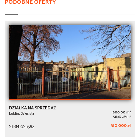
PODOBNE OFERTY
DZIAŁKA NA SPRZEDAŻ
2
600,00 m
Lublin, Dziesiąta
2
516,67 zł/m
310 000 zł
STRM-GS-1582