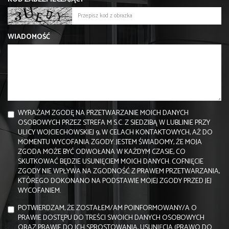
WIADOMOŚĆ
WYRAŻAM ZGODĘ NA PRZETWARZANIE MOICH DANYCH
OSOBOWYCH PRZEZ STREFA M S.C. Z SIEDZIBĄ W LUBLINIE PRZY
ULICY WOJCIECHOWSKIEJ 9, W CELACH KONTAKTOWYCH, AŻ DO
MOMENTU WYCOFANIA ZGODY. JESTEM ŚWIADOMY, ŻE MOJA
ZGODA MOŻE BYĆ ODWOŁANA W KAŻDYM CZASIE, CO
SKUTKOWAĆ BĘDZIE USUNIĘCIEM MOICH DANYCH. COFNIĘCIE
ZGODY NIE WPŁYWA NA ZGODNOŚĆ Z PRAWEM PRZETWARZANIA,
KTÓREGO DOKONANO NA PODSTAWIE MOJEJ ZGODY PRZED JEJ
WYCOFANIEM.
POTWIERDZAM, ŻE ZOSTAŁEM/AM POINFORMOWANY/A O
PRAWIE DOSTĘPU DO TREŚCI SWOICH DANYCH OSOBOWYCH
ORAZ PRAWIE DO ICH SPROSTOWANIA, USUNIĘCIA (PRAWO DO