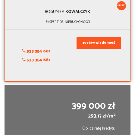
OFERTY
BOGUMIŁA
KOWALCZYK
EKSPERT DS. NIERUCHOMOŚCI
zostaw wiadomość
533 354 681
533 354 681
399 000 zł
2
293,17 zł/m
Oblicz ratę kredytu