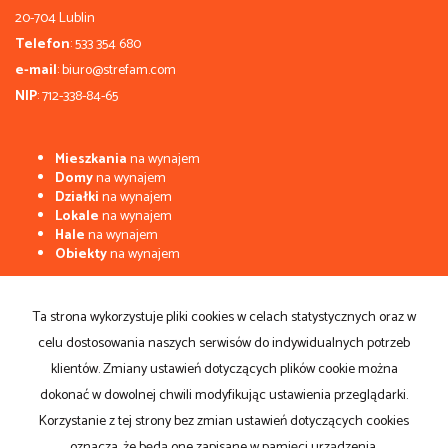
20-704 Lublin
Telefon
: 533 354 680
e-mail
: biuro@strefam.com
NIP
: 712-338-84-65
Mieszkania
na wynajem
Domy
na wynajem
Działki
na wynajem
Lokale
na wynajem
Hale
na wynajem
Obiekty
na wynajem
Mieszkania
na sprzedaż
Domy
na sprzedaż
Ta strona wykorzystuje pliki cookies w celach statystycznych oraz w
Działki
na sprzedaż
celu dostosowania naszych serwisów do indywidualnych potrzeb
Lokale
na sprzedaż
Hale
na sprzedaż
klientów. Zmiany ustawień dotyczących plików cookie można
Obiekty
na sprzedaż
dokonać w dowolnej chwili modyfikując ustawienia przeglądarki.
Korzystanie z tej strony bez zmian ustawień dotyczących cookies
Strona główna
Sprzedaj
Kup
notatnik
Kontakt
oznacza, że będą one zapisane w pamięci urządzenia.