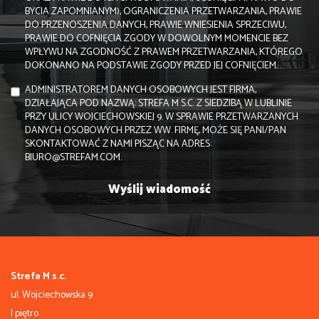
BYCIA ZAPOMNIANYM), OGRANICZENIA PRZETWARZANIA, PRAWIE
DO PRZENOSZENIA DANYCH, PRAWIE WNIESIENIA SPRZECIWU,
PRAWIE DO COFNIĘCIA ZGODY W DOWOLNYM MOMENCIE BEZ
WPŁYWU NA ZGODNOŚĆ Z PRAWEM PRZETWARZANIA, KTÓREGO
DOKONANO NA PODSTAWIE ZGODY PRZED JEJ COFNIĘCIEM.
ADMINISTRATOREM DANYCH OSOBOWYCH JEST FIRMA,
DZIAŁAJĄCA POD NAZWĄ: STREFA M S.C. Z SIEDZIBĄ W LUBLINIE
PRZY ULICY WOJCIECHOWSKIEJ 9. W SPRAWIE PRZETWARZANYCH
DANYCH OSOBOWYCH PRZEZ WW. FIRMĘ, MOŻE SIĘ PANI/PAN
SKONTAKTOWAĆ Z NAMI PISZĄC NA ADRES:
BIURO@STREFAM.COM.
Strefa M s.c.
ul. Wojciechowska 9
I piętro