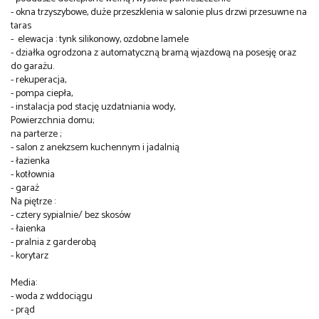
- okna trzyszybowe, duże przeszklenia w salonie plus drzwi przesuwne na
taras
- elewacja : tynk silikonowy, ozdobne lamele
- działka ogrodzona z automatyczną bramą wjazdową na posesję oraz
do garażu.
- rekuperacja,
- pompa ciepła,
- instalacja pod stację uzdatniania wody,
Powierzchnia domu;
na parterze ;
- salon z anekzsem kuchennym i jadalnią
- łazienka
- kotłownia
- garaż
Na piętrze :
- cztery sypialnie/ bez skosów
- łaienka
- pralnia z garderobą
- korytarz
Media:
- woda z wddociągu
- prąd