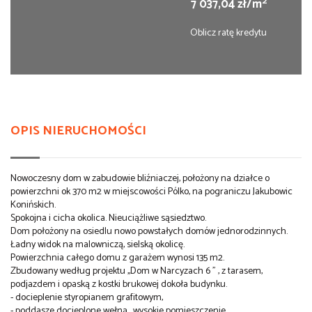
2
7 037,04 zł/m
Oblicz ratę kredytu
OPIS NIERUCHOMOŚCI
Nowoczesny dom w zabudowie bliźniaczej, położony na działce o
powierzchni ok 370 m2 w miejscowości Pólko, na pograniczu Jakubowic
Konińskich.
Spokojna i cicha okolica. Nieuciążliwe sąsiedztwo.
Dom położony na osiedlu nowo powstałych domów jednorodzinnych.
Ładny widok na malowniczą, sielską okolicę.
Powierzchnia całego domu z garażem wynosi 135 m2.
Zbudowany według projektu ,,Dom w Narcyzach 6 " , z tarasem,
podjazdem i opaską z kostki brukowej dokoła budynku.
- docieplenie styropianem grafitowym,
- poddasze docieplone wełną , wysokie pomieszczenie