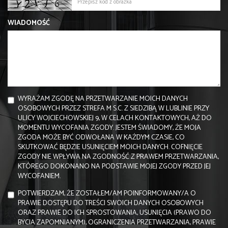
WIADOMOŚĆ
WYRAŻAM ZGODĘ NA PRZETWARZANIE MOICH DANYCH
OSOBOWYCH PRZEZ STREFA M S.C. Z SIEDZIBĄ W LUBLINIE PRZY
ULICY WOJCIECHOWSKIEJ 9, W CELACH KONTAKTOWYCH, AŻ DO
MOMENTU WYCOFANIA ZGODY. JESTEM ŚWIADOMY, ŻE MOJA
ZGODA MOŻE BYĆ ODWOŁANA W KAŻDYM CZASIE, CO
SKUTKOWAĆ BĘDZIE USUNIĘCIEM MOICH DANYCH. COFNIĘCIE
ZGODY NIE WPŁYWA NA ZGODNOŚĆ Z PRAWEM PRZETWARZANIA,
KTÓREGO DOKONANO NA PODSTAWIE MOJEJ ZGODY PRZED JEJ
WYCOFANIEM.
POTWIERDZAM, ŻE ZOSTAŁEM/AM POINFORMOWANY/A O
PRAWIE DOSTĘPU DO TREŚCI SWOICH DANYCH OSOBOWYCH
ORAZ PRAWIE DO ICH SPROSTOWANIA, USUNIĘCIA (PRAWO DO
BYCIA ZAPOMNIANYM), OGRANICZENIA PRZETWARZANIA, PRAWIE