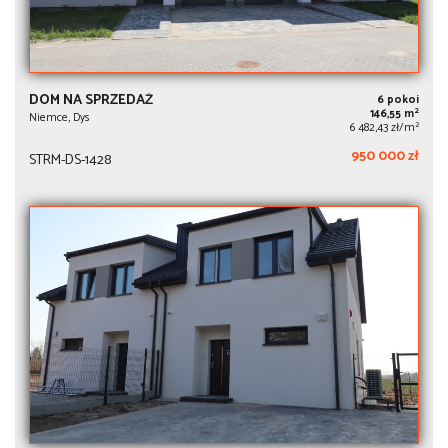
DOM NA SPRZEDAŻ
6 pokoi
2
146,55 m
Niemce, Dys
2
6 482,43 zł/m
950 000 zł
STRM-DS-1428