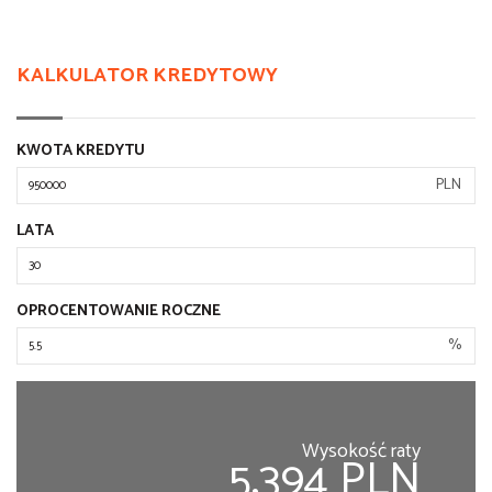
KALKULATOR KREDYTOWY
KWOTA KREDYTU
PLN
LATA
OPROCENTOWANIE ROCZNE
%
Wysokość raty
5,394 PLN