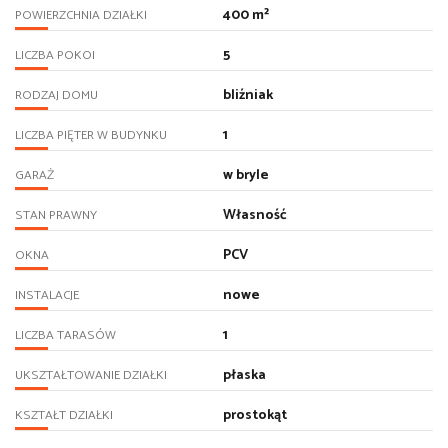
400 m²
POWIERZCHNIA DZIAŁKI
5
LICZBA POKOI
bliźniak
RODZAJ DOMU
1
LICZBA PIĘTER W BUDYNKU
w bryle
GARAŻ
Własność
STAN PRAWNY
PCV
OKNA
nowe
INSTALACJE
1
LICZBA TARASÓW
płaska
UKSZTAŁTOWANIE DZIAŁKI
prostokąt
KSZTAŁT DZIAŁKI