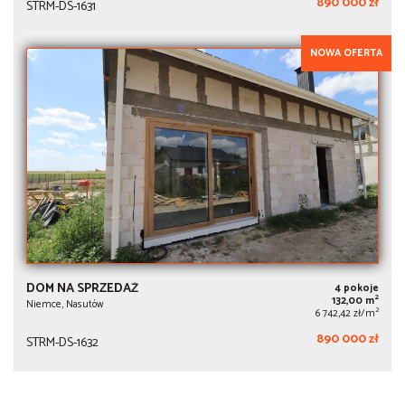
890 000 zł
STRM-DS-1631
NOWA OFERTA
DOM NA SPRZEDAŻ
4 pokoje
2
132,00 m
Niemce, Nasutów
2
6 742,42 zł/m
890 000 zł
STRM-DS-1632