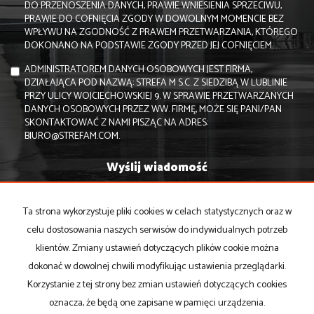
DO PRZENOSZENIA DANYCH, PRAWIE WNIESIENIA SPRZECIWU,
PRAWIE DO COFNIĘCIA ZGODY W DOWOLNYM MOMENCIE BEZ
WPŁYWU NA ZGODNOŚĆ Z PRAWEM PRZETWARZANIA, KTÓREGO
DOKONANO NA PODSTAWIE ZGODY PRZED JEJ COFNIĘCIEM.
ADMINISTRATOREM DANYCH OSOBOWYCH JEST FIRMA,
DZIAŁAJĄCA POD NAZWĄ: STREFA M S.C. Z SIEDZIBĄ W LUBLINIE
PRZY ULICY WOJCIECHOWSKIEJ 9. W SPRAWIE PRZETWARZANYCH
DANYCH OSOBOWYCH PRZEZ WW. FIRMĘ, MOŻE SIĘ PANI/PAN
SKONTAKTOWAĆ Z NAMI PISZĄC NA ADRES:
BIURO@STREFAM.COM.
Ta strona wykorzystuje pliki cookies w celach statystycznych oraz w
celu dostosowania naszych serwisów do indywidualnych potrzeb
klientów. Zmiany ustawień dotyczących plików cookie można
Strefa M s.c.
dokonać w dowolnej chwili modyfikując ustawienia przeglądarki.
ul. Wojciechowska 9
Korzystanie z tej strony bez zmian ustawień dotyczących cookies
I piętro
oznacza, że będą one zapisane w pamięci urządzenia.
20-704 Lublin