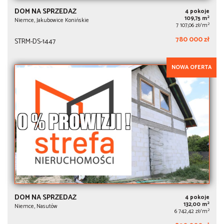
DOM NA SPRZEDAŻ
4 pokoje
2
109,75 m
Niemce, Jakubowice Konińskie
2
7 107,06 zł/m
780 000 zł
STRM-DS-1447
NOWA OFERTA
DOM NA SPRZEDAŻ
4 pokoje
2
132,00 m
Niemce, Nasutów
2
6 742,42 zł/m