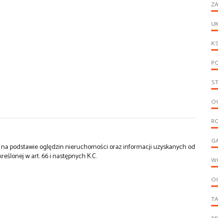
ZA
UK
KS
PO
S
OG
R
G
st na podstawie oględzin nieruchomości oraz informacji uzyskanych od
kreślonej w art. 66 i następnych K.C.
W
O
T