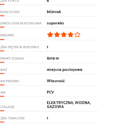
4
CZBA POKOI
bliźniak
ODZAJ DOMU
suporeks
ECHNOLOGIA BUDOWLANA
TANDARD
1
CZBA PIĘTER W BUDYNKU
8x19 m
MIARY DZIAŁKI
miejsce postojowe
ARAŻ
Własność
TAN PRAWNY
PCV
KNA
ELEKTRYCZNA, WODNA,
GAZOWA
STALACJE
1
ICZBA TARASÓW