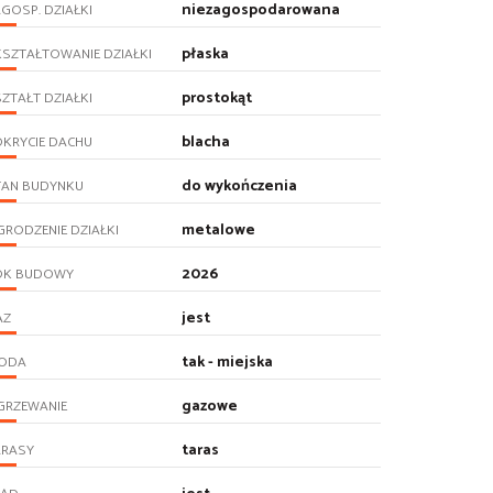
niezagospodarowana
GOSP. DZIAŁKI
płaska
SZTAŁTOWANIE DZIAŁKI
prostokąt
ZTAŁT DZIAŁKI
blacha
KRYCIE DACHU
do wykończenia
TAN BUDYNKU
metalowe
RODZENIE DZIAŁKI
2026
OK BUDOWY
jest
AZ
tak - miejska
ODA
gazowe
GRZEWANIE
taras
ARASY