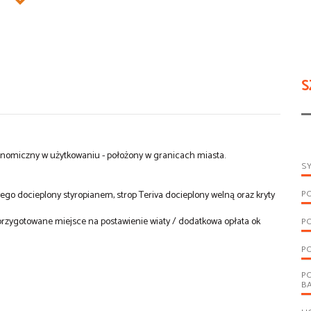
S
onomiczny w użytkowaniu - położony w granicach miasta.
S
P
o docieplony styropianem, strop Teriva docieplony welną oraz kryty
rzygotowane miejsce na postawienie wiaty / dodatkowa opłata ok
P
PO
P
B