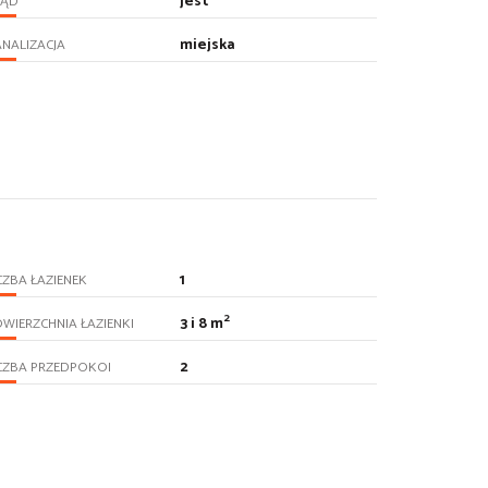
jest
RĄD
miejska
NALIZACJA
1
CZBA ŁAZIENEK
2
3 i 8 m
WIERZCHNIA ŁAZIENKI
2
CZBA PRZEDPOKOI