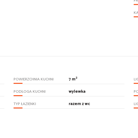
P
KA
2
7 m
POWIERZCHNIA KUCHNI
LI
wylewka
PODŁOGA KUCHNI
PO
razem z wc
TYP ŁAZIENKI
LI