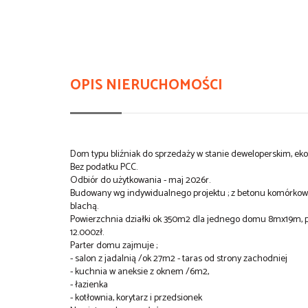
OPIS NIERUCHOMOŚCI
Dom typu bliźniak do sprzedaży w stanie deweloperskim, ek
Bez podatku PCC.
Odbiór do użytkowania - maj 2026r.
Budowany wg indywidualnego projektu ; z betonu komórkoweg
blachą.
Powierzchnia działki ok 350m2 dla jednego domu 8mx19m, p
12.000zł.
Parter domu zajmuje ;
- salon z jadalnią /ok 27m2 - taras od strony zachodniej
- kuchnia w aneksie z oknem /6m2,
- łazienka
- kotłownia, korytarz i przedsionek