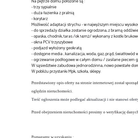
Na piętrze domu położone są :
- trzy sypialnie
- duża łazienka z pralnią
- korytarz
Możliwość adaptacji strychu - w najwyższym miejscu wysokoś
- do sprzedaży działka zostanie ogrodzona, z bramą oddźwie
- opaska, chodnik, taras /ok 14m2/ wykonany z kostki brukow
- okna PCV trzyszybowe
- podjazd wyłożony geokratą
- dostępne media ; kanalizacja, woda, gaz, prąd, światłowód
- ogrzewanie podłogowe w całym domu / zasilane piecem
W sąsiedztwie zabudowa jednorodzinna, nowo powstałe domy
W pobliżu przystanki Mpk, szkoła, sklepy.
Przedstawiony opis oferty na stronie internetowej został sporz
oględzin nieruchomości.
Treść ogłoszenia może podlegać aktualizacji i nie stanowi ofer
Przed obejrzeniem nieruchomości prosimy o weryfikację danych
Pomagamy w uzyskaniu :