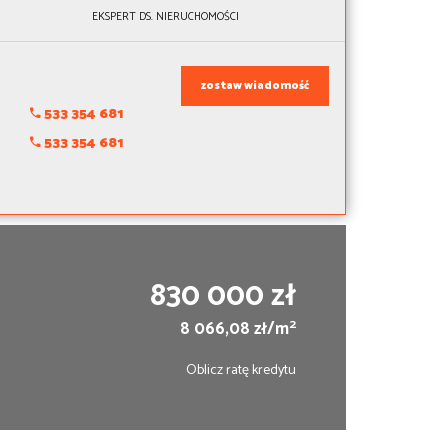
EKSPERT DS. NIERUCHOMOŚCI
zostaw wiadomość
533 354 681
533 354 681
830 000 zł
2
8 066,08 zł/m
Oblicz ratę kredytu