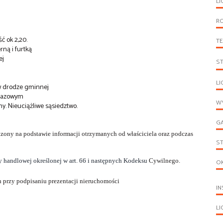
LI
R
ć ok 2,20.
T
rną i furtką
ej
S
LI
 w drodze gminnej
 gazowym
WY
. Nieuciążliwe sąsiedztwo.
G
ądzony na podstawie informacji otrzymanych od właściciela oraz podczas
S
ty handlowej określonej w art. 66 i następnych Kodeksu
Cywilnego.
O
 przy podpisaniu prezentacji nieruchomości
IN
L