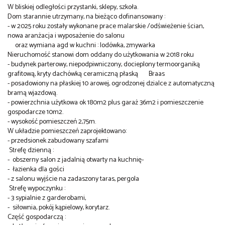
W bliskiej odległości przystanki, sklepy, szkoła.
Dom starannie utrzymany, na bieżąco dofinansowany :
- w 2025 roku zostały wykonane prace malarskie /odświeżenie ścian,
nowa aranżacja i wyposażenie do salonu
oraz wymiana agd w kuchni : lodówka, zmywarka
Nieruchomość stanowi dom oddany do użytkowania w 2018 roku
- budynek parterowy, niepodpiwniczony, docieplony termoorganiką
grafitową, kryty dachówką ceramiczną płaską Braas
- posadowiony na płaskiej 10 arowej, ogrodzonej dzialce z automatyczną
bramą wjazdową.
- powierzchnia użytkowa ok 180m2 plus garaż 36m2 i pomieszczenie
gospodarcze 10m2.
- wysokość pomieszczeń 2,75m.
W układzie pomieszczeń zaprojektowano:
- przedsionek zabudowany szafami
Strefę dzienną :
- obszerny salon z jadalnią otwarty na kuchnię-
- łazienka dla gości
- z salonu wyjście na zadaszony taras, pergola
Strefę wypoczynku :
- 3 sypialnie z garderobami,
- siłownia, pokój kąpielowy, korytarz.
Część gospodarczą :