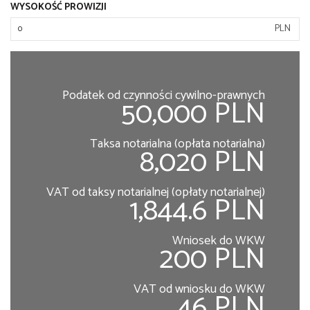
WYSOKOŚĆ PROWIZJI
PLN
Podatek od czynności cywilno-prawnych
50,000 PLN
Taksa notarialna (opłata notarialna)
8,020 PLN
VAT od taksy notarialnej (opłaty notarialnej)
1,844.6 PLN
Wniosek do WKW
200 PLN
VAT od wniosku do WKW
46 PLN