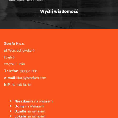
Strefa M s.c.
ul. Wojciechowska 9
I piętro
20-704 Lublin
Telefon
: 533 354 680
e-mail
: biuro@strefam.com
NIP
: 712-338-84-65
Mieszkania
na wynajem
Domy
na wynajem
Działki
na wynajem
Lokale
na wynajem