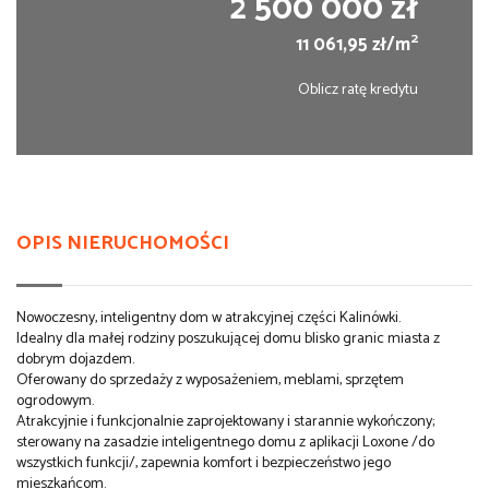
2 500 000 zł
2
11 061,95 zł/m
Oblicz ratę kredytu
OPIS NIERUCHOMOŚCI
Nowoczesny, inteligentny dom w atrakcyjnej części Kalinówki.
Idealny dla małej rodziny poszukującej domu blisko granic miasta z
dobrym dojazdem.
Oferowany do sprzedaży z wyposażeniem, meblami, sprzętem
ogrodowym.
Atrakcyjnie i funkcjonalnie zaprojektowany i starannie wykończony;
sterowany na zasadzie inteligentnego domu z aplikacji Loxone /do
wszystkich funkcji/, zapewnia komfort i bezpieczeństwo jego
mieszkańcom.