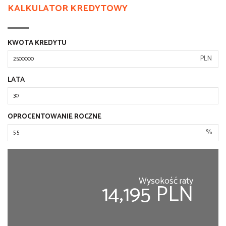
KALKULATOR KREDYTOWY
KWOTA KREDYTU
PLN
LATA
OPROCENTOWANIE ROCZNE
%
Wysokość raty
14,195 PLN