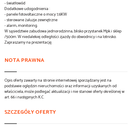
- światłowód
Dodatkowe udogodnienia :
- panele fotovoltaiczne o mocy 7,6KW
- sterowane żaluzje zewnętrzne
- alarm, monitoring.
W sąsiedztwie zabudowa jednorodzinna, blisko przystanek Mpk i sklep
/500m. W niedalekiej odległości zjazdy do obwodnicy i na lotnisko.
Zapraszamy na prezentację.
NOTA PRAWNA
Opis oferty zawarty na stronie internetowej sporządzany jest na
podstawie oględzin nieruchomości oraz informacji uzyskanych od
właściciela, może podlegać aktualizacji i nie stanowi oferty określonej w
art. 66 i następnych K.C.
SZCZEGÓŁY OFERTY