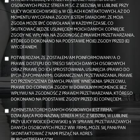
OSOBOWYCH PRZEZ STREFA M S.C. Z SIEDZIBĄ W LUBLINIE PRZY
ULICY WOJCIECHOWSKIEJ 9, W CELACH KONTAKTOWYCH, AŻ DO
MOMENTU WYCOFANIA ZGODY. JESTEM ŚWIADOMY, ŻE MOJA
ZGODA MOŻE BYĆ ODWOŁANA W KAŻDYM CZASIE, CO
SKUTKOWAĆ BĘDZIE USUNIĘCIEM MOICH DANYCH. COFNIĘCIE
ZGODY NIE WPŁYWA NA ZGODNOŚĆ Z PRAWEM PRZETWARZANIA,
KTÓREGO DOKONANO NA PODSTAWIE MOJEJ ZGODY PRZED JEJ
WYCOFANIEM.
POTWIERDZAM, ŻE ZOSTAŁEM/AM POINFORMOWANY/A O
PRAWIE DOSTĘPU DO TREŚCI SWOICH DANYCH OSOBOWYCH
ORAZ PRAWIE DO ICH SPROSTOWANIA, USUNIĘCIA (PRAWO DO
BYCIA ZAPOMNIANYM), OGRANICZENIA PRZETWARZANIA, PRAWIE
DO PRZENOSZENIA DANYCH, PRAWIE WNIESIENIA SPRZECIWU,
PRAWIE DO COFNIĘCIA ZGODY W DOWOLNYM MOMENCIE BEZ
WPŁYWU NA ZGODNOŚĆ Z PRAWEM PRZETWARZANIA, KTÓREGO
DOKONANO NA PODSTAWIE ZGODY PRZED JEJ COFNIĘCIEM.
ADMINISTRATOREM DANYCH OSOBOWYCH JEST FIRMA,
DZIAŁAJĄCA POD NAZWĄ: STREFA M S.C. Z SIEDZIBĄ W LUBLINIE
PRZY ULICY WOJCIECHOWSKIEJ 9. W SPRAWIE PRZETWARZANYCH
DANYCH OSOBOWYCH PRZEZ WW. FIRMĘ, MOŻE SIĘ PANI/PAN
SKONTAKTOWAĆ Z NAMI PISZĄC NA ADRES:
BIURO@STREFAM.COM.