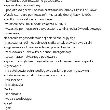
- kotłownia /pomieszczenie gospodarcze
- garaż dwustanowiskowy
- podjazd do garażu, opaska oraz taras wykonany z kostki brukowej
Wysoki standard pomieszczeń - materiały dobrej klasy i jakości :
- podłogi w sypialniach drewniane
- w łazienkach i hallu płytki calacata 120x120
- wszystkie pomieszczenia wyposażone w kilka rodzajów dodatkowego
oświetlenia.
Na terenie zagospodarowanej działki znajdują się :
- nasadzenia roślin ozdobnych, siatka antykretowa, trawa z rolki
- wyposażenie / kosiarka automatyczna Husqvarna
- zabudowania - drewutnia, domek narzędziowy
- system automatycznego podlewania
- system zewnętrznego oświetlenia : podbitkowe domu i ogrodu
Ogrzewanie :
- na całej powierzchni podłogowe zasilane piecem gazowym
- dodatkowo kominek z płaszczem wodnym
- rekuperacja
- klimatyzacja
Media :
- kanalizacja
- woda z wodociągu
- prąd
- gaz