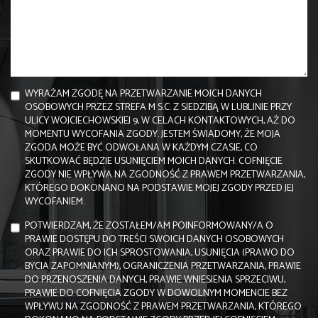
WYRAŻAM ZGODĘ NA PRZETWARZANIE MOICH DANYCH
OSOBOWYCH PRZEZ STREFA M S.C. Z SIEDZIBĄ W LUBLINIE PRZY
ULICY WOJCIECHOWSKIEJ 9, W CELACH KONTAKTOWYCH, AŻ DO
MOMENTU WYCOFANIA ZGODY. JESTEM ŚWIADOMY, ŻE MOJA
ZGODA MOŻE BYĆ ODWOŁANA W KAŻDYM CZASIE, CO
SKUTKOWAĆ BĘDZIE USUNIĘCIEM MOICH DANYCH. COFNIĘCIE
ZGODY NIE WPŁYWA NA ZGODNOŚĆ Z PRAWEM PRZETWARZANIA,
KTÓREGO DOKONANO NA PODSTAWIE MOJEJ ZGODY PRZED JEJ
WYCOFANIEM.
POTWIERDZAM, ŻE ZOSTAŁEM/AM POINFORMOWANY/A O
PRAWIE DOSTĘPU DO TREŚCI SWOICH DANYCH OSOBOWYCH
ORAZ PRAWIE DO ICH SPROSTOWANIA, USUNIĘCIA (PRAWO DO
BYCIA ZAPOMNIANYM), OGRANICZENIA PRZETWARZANIA, PRAWIE
DO PRZENOSZENIA DANYCH, PRAWIE WNIESIENIA SPRZECIWU,
PRAWIE DO COFNIĘCIA ZGODY W DOWOLNYM MOMENCIE BEZ
WPŁYWU NA ZGODNOŚĆ Z PRAWEM PRZETWARZANIA, KTÓREGO