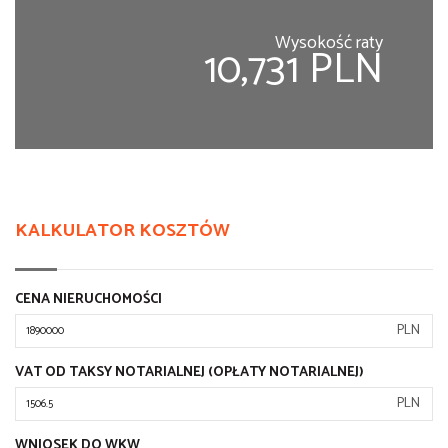
Wysokość raty
10,731 PLN
KALKULATOR KOSZTÓW
CENA NIERUCHOMOŚCI
PLN
VAT OD TAKSY NOTARIALNEJ (OPŁATY NOTARIALNEJ)
PLN
WNIOSEK DO WKW