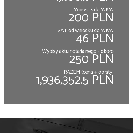
Wniosek do WKW
200 PLN
VAT od wniosku do WKW
46 PLN
Wypisy aktu notarialnego - około
250 PLN
RAZEM (cena + opłaty)
1,936,352.5 PLN