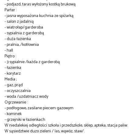
- podjazd, taras wyłożony kostką brukową
Parter :
- jasna wyposażona kuchnia ze spiżarką
- salon z jadalnią
- wiatrołap/garderoba
- sypialnia z garderobą
- duża łazienka
- pralnia, /kotłownia
- hall
Piętro :
- 3 sypialnie /każda z garderobą
- łazienka
- korytarz
Media ;
- gaz, prąd
- oczyszczalnia
- woda /uzdatniacz wody
Ogrzewanie :
- podłogowe, zasilane piecem gazowym
- kominek
- grzejniki w łazienkach
W niedalekiej odległości szkoła i przedszkole, sklep, apteka, stacja paliw.
W sąsiedztwie duzo zieleni / las, wąwóz, staw/.