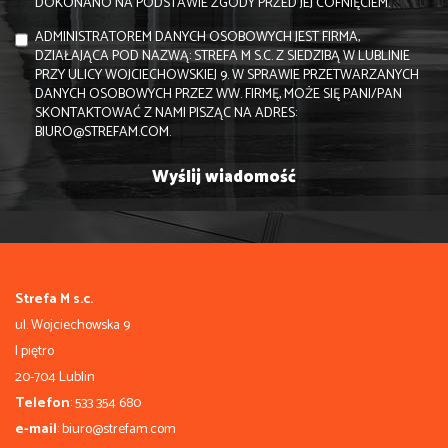
DOKONANO NA PODSTAWIE ZGODY PRZED JEJ COFNIĘCIEM.
ADMINISTRATOREM DANYCH OSOBOWYCH JEST FIRMA,
DZIAŁAJĄCA POD NAZWĄ: STREFA M S.C. Z SIEDZIBĄ W LUBLINIE
PRZY ULICY WOJCIECHOWSKIEJ 9. W SPRAWIE PRZETWARZANYCH
DANYCH OSOBOWYCH PRZEZ WW. FIRMĘ, MOŻE SIĘ PANI/PAN
SKONTAKTOWAĆ Z NAMI PISZĄC NA ADRES:
BIURO@STREFAM.COM.
Strefa M s.c.
ul. Wojciechowska 9
I piętro
20-704 Lublin
Telefon
: 533 354 680
e-mail
: biuro@strefam.com