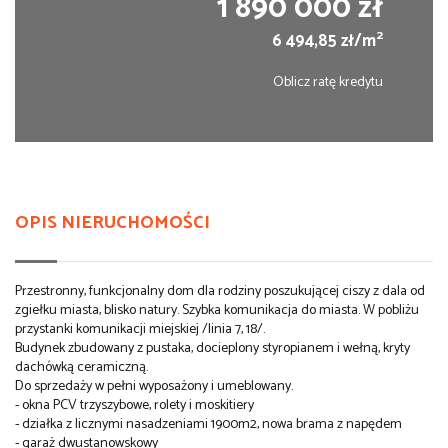
1 890 000 zł
2
6 494,85 zł/m
Oblicz ratę kredytu
OPIS NIERUCHOMOŚCI
Przestronny, funkcjonalny dom dla rodziny poszukującej ciszy z dala od
zgiełku miasta, blisko natury. Szybka komunikacja do miasta. W pobliżu
przystanki komunikacji miejskiej /linia 7, 18/.
Budynek zbudowany z pustaka, docieplony styropianem i wełną, kryty
dachówką ceramiczną.
Do sprzedaży w pełni wyposażony i umeblowany.
- okna PCV trzyszybowe, rolety i moskitiery
- działka z licznymi nasadzeniami 1900m2, nowa brama z napędem
- garaż dwustanowskowy