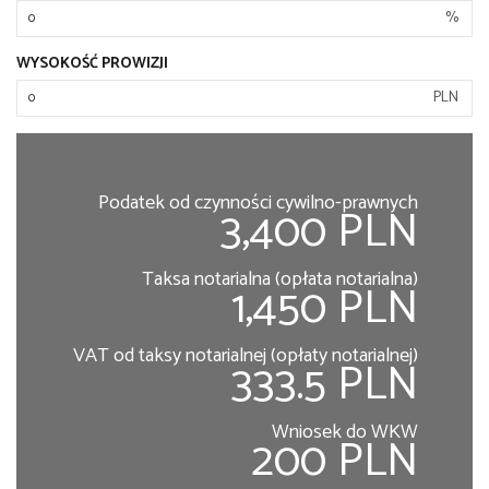
%
WYSOKOŚĆ PROWIZJI
PLN
Podatek od czynności cywilno-prawnych
3,400 PLN
Taksa notarialna (opłata notarialna)
1,450 PLN
VAT od taksy notarialnej (opłaty notarialnej)
333.5 PLN
Wniosek do WKW
200 PLN