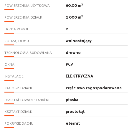
60,00 m²
POWIERZCHNIA UŻYTKOWA
2 000 m²
POWIERZCHNIA DZIAŁKI
2
LICZBA POKOI
wolnostojący
RODZAJ DOMU
drewno
TECHNOLOGIA BUDOWLANA
PCV
OKNA
ELEKTRYCZNA
INSTALACJE
częściowo zagospodarowana
ZAGOSP. DZIAŁKI
płaska
UKSZTAŁTOWANIE DZIAŁKI
prostokąt
KSZTAŁT DZIAŁKI
eternit
POKRYCIE DACHU