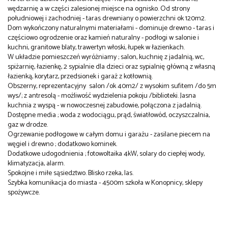
wędzarnię a w części zalesionej miejsce na ognisko. Od strony
południowej i zachodniej - taras drewniany o powierzchni ok 120m2.
Dom wykończony naturalnymi materiałami - dominuje drewno - taras i
częściowo ogrodzenie oraz kamień naturalny - podłogi w salonie i
kuchni, granitowe blaty, trawertyn włoski, łupek w łazienkach.
W układzie pomieszczeń wyróżniamy ; salon, kuchnię z jadalnią, wc,
spiżarnię, łazienkę, 2 sypialnie dla dzieci oraz sypialnię główną z własną
łazienką, korytarz, przedsionek i garaż z kotłownią.
Obszerny, reprezentacyjny salon /ok 40m2/ z wysokim sufitem /do 5m
wys/; z antresolą - możliwość wydzielenia pokoju /biblioteki. Jasna
kuchnia z wyspą - w nowoczesnej zabudowie, połączona z jadalnią.
Dostępne media ; woda z wodociągu, prąd, światłowód, oczyszczalnia,
gaz w drodze.
Ogrzewanie podłogowe w całym domu i garażu - zasilane piecem na
węgiel i drewno ; dodatkowo kominek.
Dodatkowe udogodnienia ; fotowoltaika 4kW, solary do ciepłej wody,
klimatyzacja, alarm.
Spokojne i miłe sąsiedztwo. Blisko rzeka, las.
Szybka komunikacja do miasta - 4500m szkoła w Konopnicy, sklepy
spożywcze.