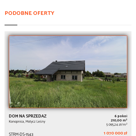
PODOBNE OFERTY
DOM NA SPRZEDAŻ
6 pokoi
2
210,00 m
Konopnica, Motycz Leśny
2
5 095,24 zł/m
1 070 000 zł
STRM-DS-1543