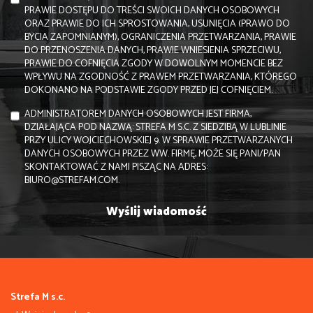
PRAWIE DOSTĘPU DO TREŚCI SWOICH DANYCH OSOBOWYCH
ORAZ PRAWIE DO ICH SPROSTOWANIA, USUNIĘCIA (PRAWO DO
BYCIA ZAPOMNIANYM), OGRANICZENIA PRZETWARZANIA, PRAWIE
DO PRZENOSZENIA DANYCH, PRAWIE WNIESIENIA SPRZECIWU,
PRAWIE DO COFNIĘCIA ZGODY W DOWOLNYM MOMENCIE BEZ
WPŁYWU NA ZGODNOŚĆ Z PRAWEM PRZETWARZANIA, KTÓREGO
DOKONANO NA PODSTAWIE ZGODY PRZED JEJ COFNIĘCIEM.
ADMINISTRATOREM DANYCH OSOBOWYCH JEST FIRMA,
DZIAŁAJĄCA POD NAZWĄ: STREFA M S.C. Z SIEDZIBĄ W LUBLINIE
PRZY ULICY WOJCIECHOWSKIEJ 9. W SPRAWIE PRZETWARZANYCH
DANYCH OSOBOWYCH PRZEZ WW. FIRMĘ, MOŻE SIĘ PANI/PAN
SKONTAKTOWAĆ Z NAMI PISZĄC NA ADRES:
BIURO@STREFAM.COM.
Strefa M s.c.