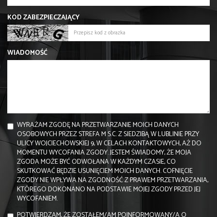
KOD ZABEZPIECZAJĄCY
WIADOMOŚĆ
WYRAŻAM ZGODĘ NA PRZETWARZANIE MOICH DANYCH
OSOBOWYCH PRZEZ STREFA M S.C. Z SIEDZIBĄ W LUBLINIE PRZY
ULICY WOJCIECHOWSKIEJ 9, W CELACH KONTAKTOWYCH, AŻ DO
MOMENTU WYCOFANIA ZGODY. JESTEM ŚWIADOMY, ŻE MOJA
ZGODA MOŻE BYĆ ODWOŁANA W KAŻDYM CZASIE, CO
SKUTKOWAĆ BĘDZIE USUNIĘCIEM MOICH DANYCH. COFNIĘCIE
ZGODY NIE WPŁYWA NA ZGODNOŚĆ Z PRAWEM PRZETWARZANIA,
KTÓREGO DOKONANO NA PODSTAWIE MOJEJ ZGODY PRZED JEJ
WYCOFANIEM.
POTWIERDZAM, ŻE ZOSTAŁEM/AM POINFORMOWANY/A O