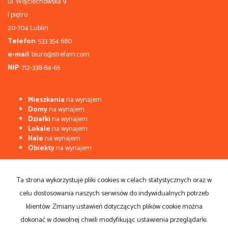
ul. Wojciechowska 9
I piętro
20-704 Lublin
Telefon
: 533 354 680
e-mail
: biuro@strefam.com
NIP
: 712-338-84-65
Mieszkania
na wynajem
Domy
na wynajem
Działki
na wynajem
Lokale
na wynajem
Hale
na wynajem
Obiekty
na wynajem
Mieszkania
na sprzedaż
Domy
na sprzedaż
Ta strona wykorzystuje pliki cookies w celach statystycznych oraz w
Działki
na sprzedaż
celu dostosowania naszych serwisów do indywidualnych potrzeb
Lokale
na sprzedaż
Hale
na sprzedaż
klientów. Zmiany ustawień dotyczących plików cookie można
Obiekty
na sprzedaż
dokonać w dowolnej chwili modyfikując ustawienia przeglądarki.