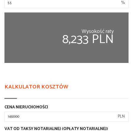
%
Wysokość raty
8,233 PLN
KALKULATOR KOSZTÓW
CENA NIERUCHOMOŚCI
PLN
VAT OD TAKSY NOTARIALNEJ (OPŁATY NOTARIALNEJ)