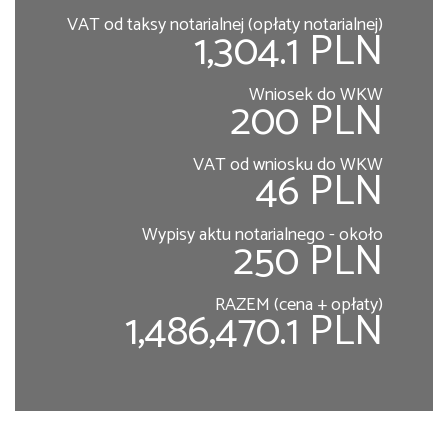
VAT od taksy notarialnej (opłaty notarialnej)
1,304.1 PLN
Wniosek do WKW
200 PLN
VAT od wniosku do WKW
46 PLN
Wypisy aktu notarialnego - około
250 PLN
RAZEM (cena + opłaty)
1,486,470.1 PLN