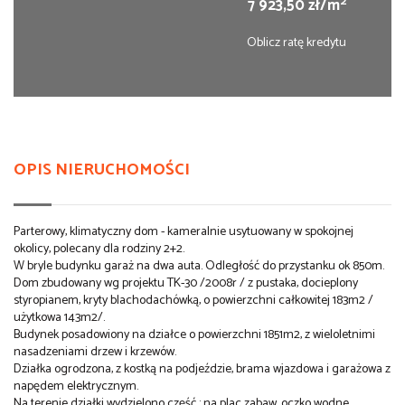
2
7 923,50 zł/m
Oblicz ratę kredytu
OPIS NIERUCHOMOŚCI
Parterowy, klimatyczny dom - kameralnie usytuowany w spokojnej
okolicy, polecany dla rodziny 2+2.
W bryle budynku garaż na dwa auta. Odległość do przystanku ok 850m.
Dom zbudowany wg projektu TK-30 /2008r / z pustaka, docieplony
styropianem, kryty blachodachówką, o powierzchni całkowitej 183m2 /
użytkowa 143m2/.
Budynek posadowiony na działce o powierzchni 1851m2, z wieloletnimi
nasadzeniami drzew i krzewów.
Działka ogrodzona, z kostką na podjeździe, brama wjazdowa i garażowa z
napędem elektrycznym.
Na terenie działki wydzielono część : na plac zabaw, oczko wodne,