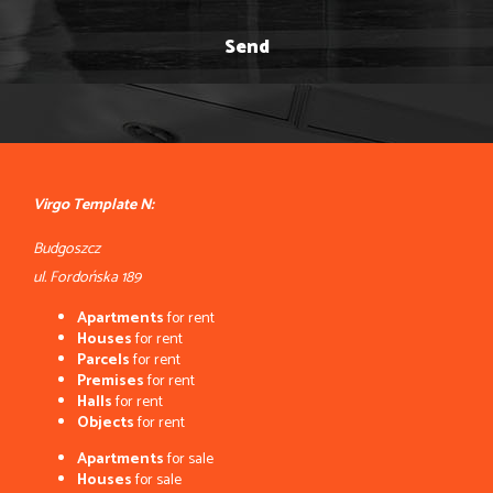
Virgo Template N:
Budgoszcz
ul. Fordońska 189
Apartments
for rent
Houses
for rent
Parcels
for rent
Premises
for rent
Halls
for rent
Objects
for rent
Apartments
for sale
Houses
for sale