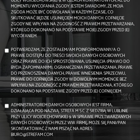
ULICY WOJCIECHOWSKIEJ 9, W CELACH KONTAKTOWYCH, AŻ DO
MOMENTU WYCOFANIA ZGODY. JESTEM ŚWIADOMY, ŻE MOJA
ZGODA MOŻE BYĆ ODWOŁANA W KAŻDYM CZASIE, CO
SKUTKOWAĆ BĘDZIE USUNIĘCIEM MOICH DANYCH. COFNIĘCIE
ZGODY NIE WPŁYWA NA ZGODNOŚĆ Z PRAWEM PRZETWARZANIA,
KTÓREGO DOKONANO NA PODSTAWIE MOJEJ ZGODY PRZED JEJ
WYCOFANIEM.
POTWIERDZAM, ŻE ZOSTAŁEM/AM POINFORMOWANY/A O
PRAWIE DOSTĘPU DO TREŚCI SWOICH DANYCH OSOBOWYCH
ORAZ PRAWIE DO ICH SPROSTOWANIA, USUNIĘCIA (PRAWO DO
BYCIA ZAPOMNIANYM), OGRANICZENIA PRZETWARZANIA, PRAWIE
DO PRZENOSZENIA DANYCH, PRAWIE WNIESIENIA SPRZECIWU,
PRAWIE DO COFNIĘCIA ZGODY W DOWOLNYM MOMENCIE BEZ
WPŁYWU NA ZGODNOŚĆ Z PRAWEM PRZETWARZANIA, KTÓREGO
DOKONANO NA PODSTAWIE ZGODY PRZED JEJ COFNIĘCIEM.
ADMINISTRATOREM DANYCH OSOBOWYCH JEST FIRMA,
DZIAŁAJĄCA POD NAZWĄ: STREFA M S.C. Z SIEDZIBĄ W LUBLINIE
PRZY ULICY WOJCIECHOWSKIEJ 9. W SPRAWIE PRZETWARZANYCH
DANYCH OSOBOWYCH PRZEZ WW. FIRMĘ, MOŻE SIĘ PANI/PAN
SKONTAKTOWAĆ Z NAMI PISZĄC NA ADRES:
BIURO@STREFAM.COM.