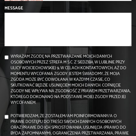
MESSAGE
WYRAŻAM ZGODĘ NA PRZETWARZANIE MOICH DANYCH
OSOBOWYCH PRZEZ STREFA M S.C. Z SIEDZIBĄ W LUBLINIE PRZY
ULICY WOJCIECHOWSKIEJ 9, W CELACH KONTAKTOWYCH, AŻ DO
MOMENTU WYCOFANIA ZGODY. JESTEM ŚWIADOMY, ŻE MOJA
ZGODA MOŻE BYĆ ODWOŁANA W KAŻDYM CZASIE, CO
SKUTKOWAĆ BĘDZIE USUNIĘCIEM MOICH DANYCH. COFNIĘCIE
ZGODY NIE WPŁYWA NA ZGODNOŚĆ Z PRAWEM PRZETWARZANIA,
KTÓREGO DOKONANO NA PODSTAWIE MOJEJ ZGODY PRZED JEJ
WYCOFANIEM.
POTWIERDZAM, ŻE ZOSTAŁEM/AM POINFORMOWANY/A O
PRAWIE DOSTĘPU DO TREŚCI SWOICH DANYCH OSOBOWYCH
ORAZ PRAWIE DO ICH SPROSTOWANIA, USUNIĘCIA (PRAWO DO
BYCIA ZAPOMNIANYM), OGRANICZENIA PRZETWARZANIA, PRAWIE