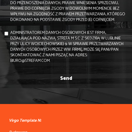
DO PRZENOSZENIA DANYCH, PRAWIE WNIESIENIA SPRZECIWU,
PRAWIE DO COFNIĘCIA ZGODY W DOWOLNYM MOMENCIE BEZ
WPŁYWU NA ZGODNOŚĆ Z PRAWEM PRZETWARZANIA, KTÓREGO
DOKONANO NA PODSTAWIE ZGODY PRZED JEJ COFNIĘCIEM.
ADMINISTRATOREM DANYCH OSOBOWYCH JEST FIRMA,
DZIAŁAJĄCA POD NAZWĄ: STREFA M S.C. Z SIEDZIBĄ W LUBLINIE
PRZY ULICY WOJCIECHOWSKIEJ 9. W SPRAWIE PRZETWARZANYCH
DANYCH OSOBOWYCH PRZEZ WW. FIRMĘ, MOŻE SIĘ PANI/PAN
SKONTAKTOWAĆ Z NAMI PISZĄC NA ADRES:
BIURO@STREFAM.COM.
Virgo Template N: