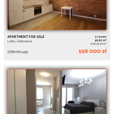
APARTMENT FOR SALE
3 rooms
2
56,30 m
Lublin, Śródmieście
2
9 911,19 zł/m
558 000 zł
STRM-MS-1491