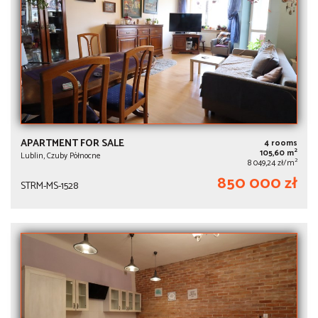
APARTMENT FOR SALE
4 rooms
2
105,60 m
Lublin, Czuby Północne
2
8 049,24 zł/m
850 000 zł
STRM-MS-1528