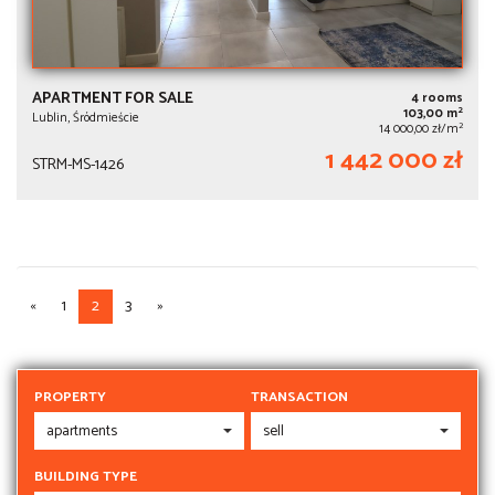
APARTMENT FOR SALE
4 rooms
2
103,00 m
Lublin, Śródmieście
2
14 000,00 zł/m
1 442 000 zł
STRM-MS-1426
«
1
2
3
»
PROPERTY
TRANSACTION
BUILDING TYPE