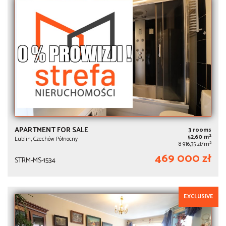
APARTMENT FOR SALE
3 rooms
2
52,60 m
Lublin, Czechów Północny
2
8 916,35 zł/m
469 000 zł
STRM-MS-1534
EXCLUSIVE