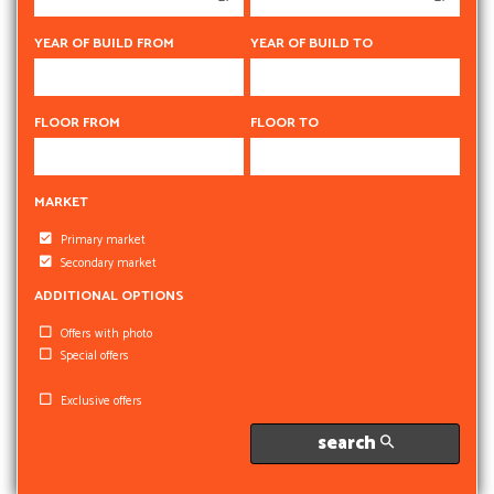
5 rooms
5 rooms
6 rooms
6 rooms
YEAR OF BUILD FROM
YEAR OF BUILD TO
FLOOR FROM
FLOOR TO
MARKET
Primary market
Secondary market
ADDITIONAL OPTIONS
Offers with photo
Special offers
Exclusive offers
search