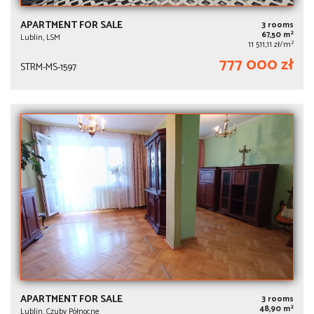
APARTMENT FOR SALE
3 rooms
2
67,50 m
Lublin, LSM
2
11 511,11 zł/m
777 000 zł
STRM-MS-1597
APARTMENT FOR SALE
3 rooms
2
48,90 m
Lublin, Czuby Północne