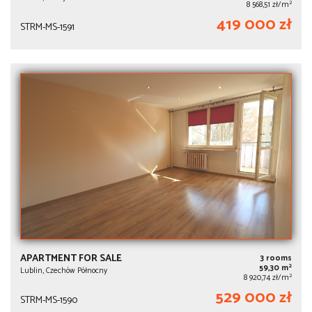
2
8 568,51 zł/m
419 000 zł
STRM-MS-1591
APARTMENT FOR SALE
3 rooms
2
59,30 m
Lublin, Czechów Północny
2
8 920,74 zł/m
529 000 zł
STRM-MS-1590