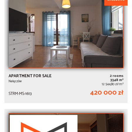
APARTMENT FOR SALE
2 rooms
2
33,48 m
Nałęczów
2
12 544,80 zł/m
420 000 zł
STRM-MS-1613