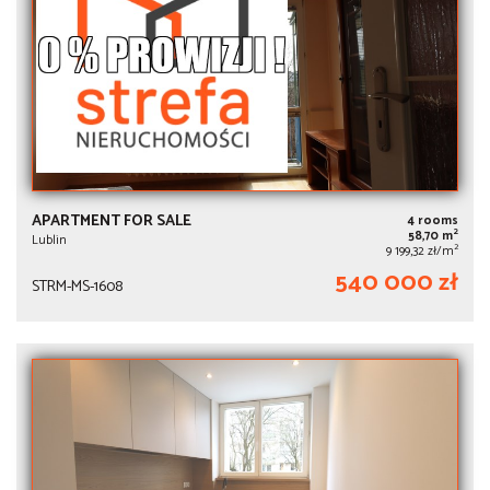
APARTMENT FOR SALE
4 rooms
2
58,70 m
Lublin
2
9 199,32 zł/m
540 000 zł
STRM-MS-1608