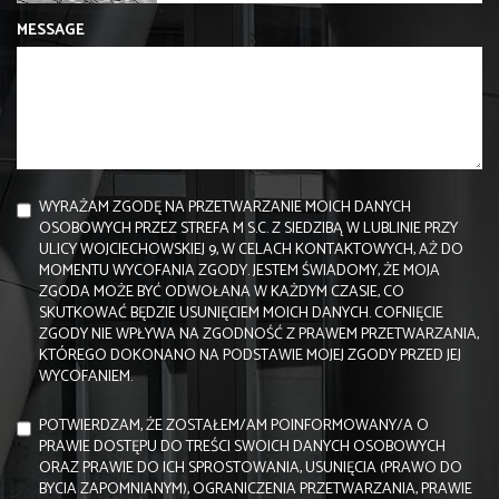
MESSAGE
WYRAŻAM ZGODĘ NA PRZETWARZANIE MOICH DANYCH
OSOBOWYCH PRZEZ STREFA M S.C. Z SIEDZIBĄ W LUBLINIE PRZY
ULICY WOJCIECHOWSKIEJ 9, W CELACH KONTAKTOWYCH, AŻ DO
MOMENTU WYCOFANIA ZGODY. JESTEM ŚWIADOMY, ŻE MOJA
ZGODA MOŻE BYĆ ODWOŁANA W KAŻDYM CZASIE, CO
SKUTKOWAĆ BĘDZIE USUNIĘCIEM MOICH DANYCH. COFNIĘCIE
ZGODY NIE WPŁYWA NA ZGODNOŚĆ Z PRAWEM PRZETWARZANIA,
KTÓREGO DOKONANO NA PODSTAWIE MOJEJ ZGODY PRZED JEJ
WYCOFANIEM.
POTWIERDZAM, ŻE ZOSTAŁEM/AM POINFORMOWANY/A O
PRAWIE DOSTĘPU DO TREŚCI SWOICH DANYCH OSOBOWYCH
ORAZ PRAWIE DO ICH SPROSTOWANIA, USUNIĘCIA (PRAWO DO
BYCIA ZAPOMNIANYM), OGRANICZENIA PRZETWARZANIA, PRAWIE