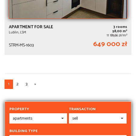
APARTMENT FOR SALE
3 rooms
2
58,00 m
Lublin, LSM
2
11 189,66 zł/m
649 000 zł
STRM-MS-1603
1
2
3
»
PROPERTY
TRANSACTION
BUILDING TYPE