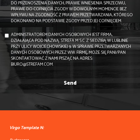
DO PRZENOSZENIA DANYCH, PRAWIE WNIESIENIA SPRZECIWU,
PRAWIE DO COFNIĘCIA ZGODY W DOWOLNYM MOMENCIE BEZ
WPŁYWU NA ZGODNOŚĆ Z PRAWEM PRZETWARZANIA, KTÓREGO
DOKONANO NA PODSTAWIE ZGODY PRZED JEJ COFNIĘCIEM.
ADMINISTRATOREM DANYCH OSOBOWYCH JEST FIRMA,
DZIAŁAJĄCA POD NAZWĄ: STREFA M S.C. Z SIEDZIBĄ W LUBLINIE
PRZY ULICY WOJCIECHOWSKIEJ 9. W SPRAWIE PRZETWARZANYCH
DANYCH OSOBOWYCH PRZEZ WW. FIRMĘ, MOŻE SIĘ PANI/PAN
SKONTAKTOWAĆ Z NAMI PISZĄC NA ADRES:
BIURO@STREFAM.COM.
Virgo Template N: