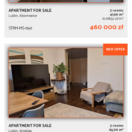
APARTMENT FOR SALE
2 rooms
2
41,90 m
Lublin, Abramowice
2
10 978,52 zł/m
460 000 zł
STRM-MS-1641
NEW OFFER
APARTMENT FOR SALE
3 rooms
2
65,00 m
Lublin, Wrotków