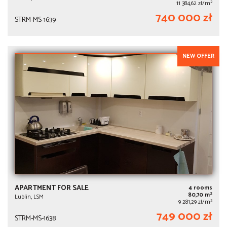
2
11 384,62 zł/m
740 000 zł
STRM-MS-1639
NEW OFFER
APARTMENT FOR SALE
4 rooms
2
80,70 m
Lublin, LSM
2
9 281,29 zł/m
749 000 zł
STRM-MS-1638