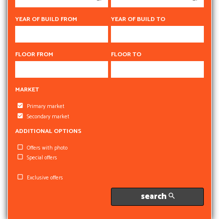
5 rooms
5 rooms
6 rooms
6 rooms
YEAR OF BUILD FROM
YEAR OF BUILD TO
FLOOR FROM
FLOOR TO
MARKET
Primary market
Secondary market
ADDITIONAL OPTIONS
Offers with photo
Special offers
Exclusive offers
search