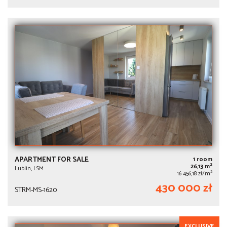
APARTMENT FOR SALE
1 room
2
26,13 m
Lublin, LSM
2
16 456,18 zł/m
430 000 zł
STRM-MS-1620
EXCLUSIVE