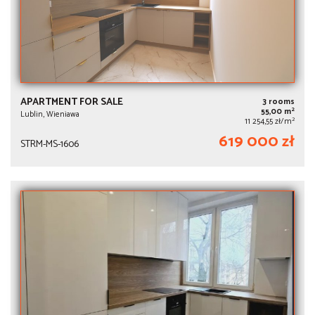
APARTMENT FOR SALE
3 rooms
2
55,00 m
Lublin, Wieniawa
2
11 254,55 zł/m
619 000 zł
STRM-MS-1606