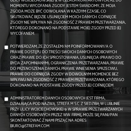
ULICY WOJCIECHOWSKIEJ 9, W CELACH KONTAKTOWYCH, AŻ DO
MOMENTU WYCOFANIA ZGODY. JESTEM ŚWIADOMY, ŻE MOJA
ZGODA MOŻE BYĆ ODWOŁANA W KAŻDYM CZASIE, CO
SKUTKOWAĆ BĘDZIE USUNIĘCIEM MOICH DANYCH. COFNIĘCIE
ZGODY NIE WPŁYWA NA ZGODNOŚĆ Z PRAWEM PRZETWARZANIA,
KTÓREGO DOKONANO NA PODSTAWIE MOJEJ ZGODY PRZED JEJ
WYCOFANIEM.
POTWIERDZAM, ŻE ZOSTAŁEM/AM POINFORMOWANY/A O
PRAWIE DOSTĘPU DO TREŚCI SWOICH DANYCH OSOBOWYCH
ORAZ PRAWIE DO ICH SPROSTOWANIA, USUNIĘCIA (PRAWO DO
BYCIA ZAPOMNIANYM), OGRANICZENIA PRZETWARZANIA, PRAWIE
DO PRZENOSZENIA DANYCH, PRAWIE WNIESIENIA SPRZECIWU,
PRAWIE DO COFNIĘCIA ZGODY W DOWOLNYM MOMENCIE BEZ
WPŁYWU NA ZGODNOŚĆ Z PRAWEM PRZETWARZANIA, KTÓREGO
DOKONANO NA PODSTAWIE ZGODY PRZED JEJ COFNIĘCIEM.
ADMINISTRATOREM DANYCH OSOBOWYCH JEST FIRMA,
DZIAŁAJĄCA POD NAZWĄ: STREFA M S.C. Z SIEDZIBĄ W LUBLINIE
PRZY ULICY WOJCIECHOWSKIEJ 9. W SPRAWIE PRZETWARZANYCH
DANYCH OSOBOWYCH PRZEZ WW. FIRMĘ, MOŻE SIĘ PANI/PAN
SKONTAKTOWAĆ Z NAMI PISZĄC NA ADRES:
BIURO@STREFAM.COM.