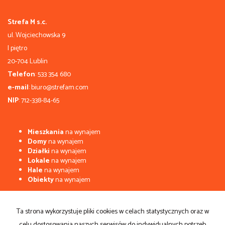
Strefa M s.c.
ul. Wojciechowska 9
I piętro
20-704 Lublin
Telefon
: 533 354 680
e-mail
: biuro@strefam.com
NIP
: 712-338-84-65
Mieszkania
na wynajem
Domy
na wynajem
Działki
na wynajem
Lokale
na wynajem
Hale
na wynajem
Obiekty
na wynajem
Mieszkania
na sprzedaż
Domy
na sprzedaż
Ta strona wykorzystuje pliki cookies w celach statystycznych oraz w
Działki
na sprzedaż
celu dostosowania naszych serwisów do indywidualnych potrzeb