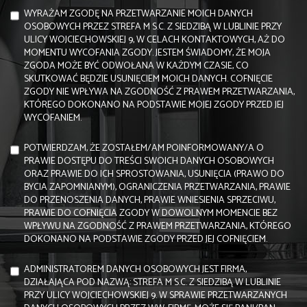
WYRAŻAM ZGODĘ NA PRZETWARZANIE MOICH DANYCH
OSOBOWYCH PRZEZ STREFA M S.C. Z SIEDZIBĄ W LUBLINIE PRZY
ULICY WOJCIECHOWSKIEJ 9, W CELACH KONTAKTOWYCH, AŻ DO
MOMENTU WYCOFANIA ZGODY. JESTEM ŚWIADOMY, ŻE MOJA
ZGODA MOŻE BYĆ ODWOŁANA W KAŻDYM CZASIE, CO
SKUTKOWAĆ BĘDZIE USUNIĘCIEM MOICH DANYCH. COFNIĘCIE
ZGODY NIE WPŁYWA NA ZGODNOŚĆ Z PRAWEM PRZETWARZANIA,
KTÓREGO DOKONANO NA PODSTAWIE MOJEJ ZGODY PRZED JEJ
WYCOFANIEM.
POTWIERDZAM, ŻE ZOSTAŁEM/AM POINFORMOWANY/A O
PRAWIE DOSTĘPU DO TREŚCI SWOICH DANYCH OSOBOWYCH
ORAZ PRAWIE DO ICH SPROSTOWANIA, USUNIĘCIA (PRAWO DO
BYCIA ZAPOMNIANYM), OGRANICZENIA PRZETWARZANIA, PRAWIE
DO PRZENOSZENIA DANYCH, PRAWIE WNIESIENIA SPRZECIWU,
PRAWIE DO COFNIĘCIA ZGODY W DOWOLNYM MOMENCIE BEZ
WPŁYWU NA ZGODNOŚĆ Z PRAWEM PRZETWARZANIA, KTÓREGO
DOKONANO NA PODSTAWIE ZGODY PRZED JEJ COFNIĘCIEM.
ADMINISTRATOREM DANYCH OSOBOWYCH JEST FIRMA,
DZIAŁAJĄCA POD NAZWĄ: STREFA M S.C. Z SIEDZIBĄ W LUBLINIE
PRZY ULICY WOJCIECHOWSKIEJ 9. W SPRAWIE PRZETWARZANYCH