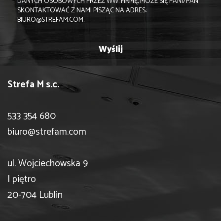
DANYCH OSOBOWYCH PRZEZ WW. FIRMĘ, MOŻE SIĘ PANI/PAN
SKONTAKTOWAĆ Z NAMI PISZĄC NA ADRES:
BIURO@STREFAM.COM.
Strefa M s.c.
533 354 680
biuro@strefam.com
ul. Wojciechowska 9
I piętro
20-704 Lublin