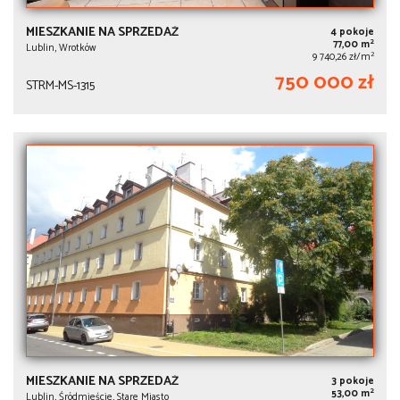
MIESZKANIE NA SPRZEDAŻ
4 pokoje
2
77,00 m
Lublin, Wrotków
2
9 740,26 zł/m
750 000 zł
STRM-MS-1315
MIESZKANIE NA SPRZEDAŻ
3 pokoje
2
53,00 m
Lublin, Śródmieście, Stare Miasto