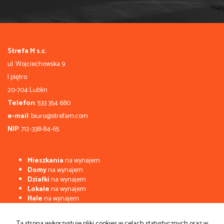
Strefa M s.c.
ul. Wojciechowska 9
I piętro
20-704 Lublin
Telefon
: 533 354 680
e-mail
: biuro@strefam.com
NIP
: 712-338-84-65
Mieszkania
na wynajem
Domy
na wynajem
Działki
na wynajem
Lokale
na wynajem
Hale
na wynajem
Obiekty
na wynajem
Ta strona wykorzystuje pliki cookies w celach statystycznych oraz w