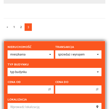
«
1
2
3
NIERUCHOMOŚĆ
TRANSAKCJA
TYP BUDYNKU
CENA OD
CENA DO
zł
zł
150 000 zł
150 000 zł
LOKALIZACJA
200 000 zł
200 000 zł