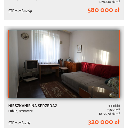
2
10 943,40 zł/m
580 000 zł
STRM-MS-1269
MIESZKANIE NA SPRZEDAŻ
1 pokój
2
31,00 m
Lublin, Bronowice
2
10 322,58 zł/m
320 000 zł
STRM-MS-287