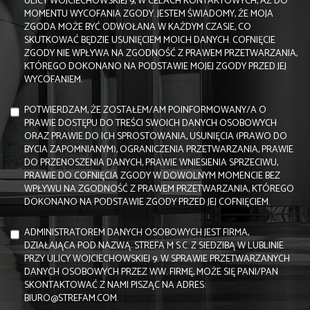
ULICY WOJCIECHOWSKIEJ 9, W CELACH KONTAKTOWYCH, AŻ DO
MOMENTU WYCOFANIA ZGODY. JESTEM ŚWIADOMY, ŻE MOJA
ZGODA MOŻE BYĆ ODWOŁANA W KAŻDYM CZASIE, CO
SKUTKOWAĆ BĘDZIE USUNIĘCIEM MOICH DANYCH. COFNIĘCIE
ZGODY NIE WPŁYWA NA ZGODNOŚĆ Z PRAWEM PRZETWARZANIA,
KTÓREGO DOKONANO NA PODSTAWIE MOJEJ ZGODY PRZED JEJ
WYCOFANIEM.
POTWIERDZAM, ŻE ZOSTAŁEM/AM POINFORMOWANY/A O
PRAWIE DOSTĘPU DO TREŚCI SWOICH DANYCH OSOBOWYCH
ORAZ PRAWIE DO ICH SPROSTOWANIA, USUNIĘCIA (PRAWO DO
BYCIA ZAPOMNIANYM), OGRANICZENIA PRZETWARZANIA, PRAWIE
DO PRZENOSZENIA DANYCH, PRAWIE WNIESIENIA SPRZECIWU,
PRAWIE DO COFNIĘCIA ZGODY W DOWOLNYM MOMENCIE BEZ
WPŁYWU NA ZGODNOŚĆ Z PRAWEM PRZETWARZANIA, KTÓREGO
DOKONANO NA PODSTAWIE ZGODY PRZED JEJ COFNIĘCIEM.
ADMINISTRATOREM DANYCH OSOBOWYCH JEST FIRMA,
DZIAŁAJĄCA POD NAZWĄ: STREFA M S.C. Z SIEDZIBĄ W LUBLINIE
PRZY ULICY WOJCIECHOWSKIEJ 9. W SPRAWIE PRZETWARZANYCH
DANYCH OSOBOWYCH PRZEZ WW. FIRMĘ, MOŻE SIĘ PANI/PAN
SKONTAKTOWAĆ Z NAMI PISZĄC NA ADRES:
BIURO@STREFAM.COM.