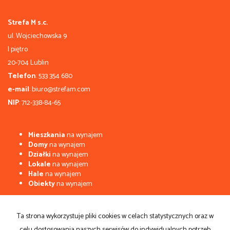
Strefa M s.c.
ul. Wojciechowska 9
I piętro
20-704 Lublin
Telefon
: 533 354 680
e-mail
: biuro@strefam.com
NIP
: 712-338-84-65
Mieszkania
na wynajem
Domy
na wynajem
Działki
na wynajem
Lokale
na wynajem
Hale
na wynajem
Obiekty
na wynajem
Mieszkania
na sprzedaż
Domy
na sprzedaż
Ta strona wykorzystuje pliki cookies w celach statystycznych oraz w
Działki
na sprzedaż
celu dostosowania naszych serwisów do indywidualnych potrzeb