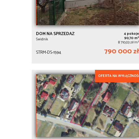
DOM NA SPRZEDAŻ
4 pokoje
2
90,70 m
Świdnik
2
8 710,03 zł/m
790 000 zł
STRM-DS-1594
OFERTA NA WYŁĄCZNOŚ