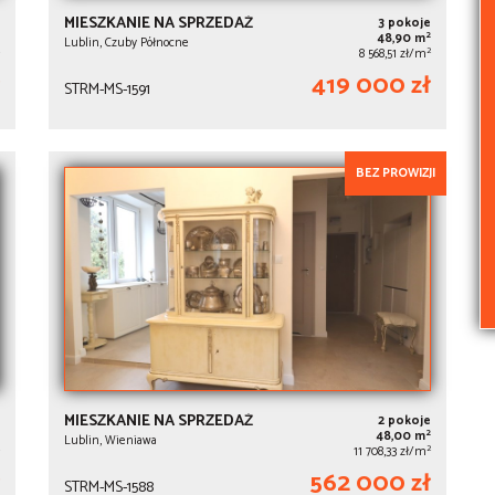
MIESZKANIE NA SPRZEDAŻ
3 pokoje
2
48,90 m
Lublin, Czuby Północne
2
8 568,51 zł/m
419 000 zł
STRM-MS-1591
BEZ PROWIZJI
MIESZKANIE NA SPRZEDAŻ
2 pokoje
2
48,00 m
Lublin, Wieniawa
2
11 708,33 zł/m
562 000 zł
STRM-MS-1588