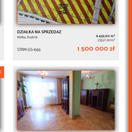
DZIAŁKA NA SPRZEDAŻ
2
6 432,00 m
Wólka, Rudnik
2
233,21 zł/m
1 500 000 zł
STRM-GS-1593
Ć