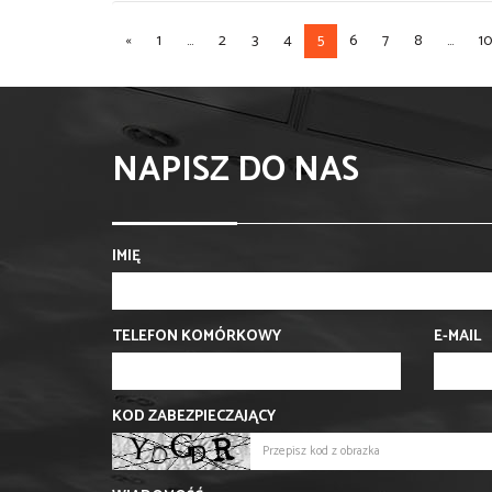
«
1
...
2
3
4
5
6
7
8
...
10
NAPISZ DO NAS
IMIĘ
TELEFON KOMÓRKOWY
E-MAIL
KOD ZABEZPIECZAJĄCY