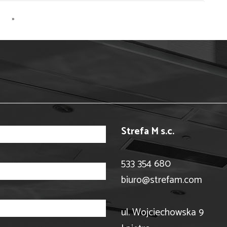
»
Strefa M s.c.
533 354 680
biuro@strefam.com
ul. Wojciechowska 9