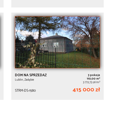
DOM NA SPRZEDAŻ
3 pokoje
2
110,00 m
Lublin, Zadębie
2
3 772,73 zł/m
415 000 zł
STRM-DS-1580