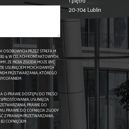
I piętro
20-704 Lublin
H OSOBOWYCH PRZEZ STREFA M
SKIEJ 9, W CELACH KONTAKTOWYCH,
MY, ŻE MOJA ZGODA MOŻE BYĆ
E USUNIĘCIEM MOICH DANYCH.
AWEM PRZETWARZANIA, KTÓREGO
WYCOFANIEM.
 O PRAWIE DOSTĘPU DO TREŚCI
SPROSTOWANIA, USUNIĘCIA
RZETWARZANIA, PRAWIE DO
WU, PRAWIE DO COFNIĘCIA ZGODY
Ć Z PRAWEM PRZETWARZANIA,
J COFNIĘCIEM.