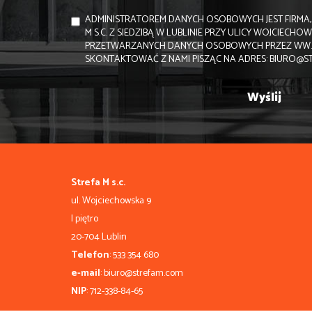
ADMINISTRATOREM DANYCH OSOBOWYCH JEST FIRMA,
M S.C. Z SIEDZIBĄ W LUBLINIE PRZY ULICY WOJCIECHOW
PRZETWARZANYCH DANYCH OSOBOWYCH PRZEZ WW. FI
SKONTAKTOWAĆ Z NAMI PISZĄC NA ADRES: BIURO@S
Strefa M s.c.
ul. Wojciechowska 9
I piętro
20-704 Lublin
Telefon
: 533 354 680
e-mail
: biuro@strefam.com
NIP
: 712-338-84-65