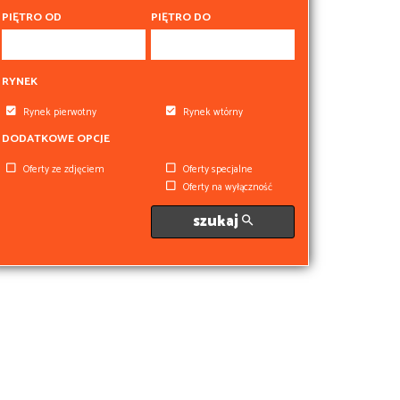
PIĘTRO OD
PIĘTRO DO
RYNEK
Rynek pierwotny
Rynek wtórny
DODATKOWE OPCJE
Oferty ze zdjęciem
Oferty specjalne
Oferty na wyłączność
szukaj