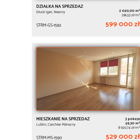
DZIAŁKA NA SPRZEDAŻ
2
2 020,00 m
Głusk (gw), Nowiny
2
296,53 zł/m
599 000 zł
STRM-GS-1592
MIESZKANIE NA SPRZEDAŻ
3 pokoje
2
59,30 m
Lublin, Czechów Północny
2
8 920,74 zł/m
529 000 zł
STRM-MS-1590