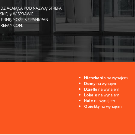
 DZIAŁAJĄCA POD NAZWĄ: STREFA
SKIEJ 9. W SPRAWIE
RMĘ, MOŻE SIĘ PANI/PAN
TREFAM.COM.
Mieszkania
na wynajem
Domy
na wynajem
Działki
na wynajem
Lokale
na wynajem
Hale
na wynajem
Obiekty
na wynajem