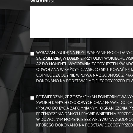
WIADOMOŚĆ
WYRAŻAM ZGODĘ NA PRZETWARZANIE MOICH DANYC
S.C. Z SIEDZIBĄ W LUBLINIE PRZY ULICY WOJCIECHOW
AŻ DO MOMENTU WYCOFANIA ZGODY. JESTEM ŚWIADO
ODWOŁANA W KAŻDYM CZASIE, CO SKUTKOWAĆ BĘDZI
COFNIĘCIE ZGODY NIE WPŁYWA NA ZGODNOŚĆ Z PR
DOKONANO NA PODSTAWIE MOJEJ ZGODY PRZED JEJ 
POTWIERDZAM, ŻE ZOSTAŁEM/AM POINFORMOWANY/A
SWOICH DANYCH OSOBOWYCH ORAZ PRAWIE DO ICH 
(PRAWO DO BYCIA ZAPOMNIANYM), OGRANICZENIA P
PRZENOSZENIA DANYCH, PRAWIE WNIESIENIA SPRZECI
W DOWOLNYM MOMENCIE BEZ WPŁYWU NA ZGODNOŚ
KTÓREGO DOKONANO NA PODSTAWIE ZGODY PRZED JE